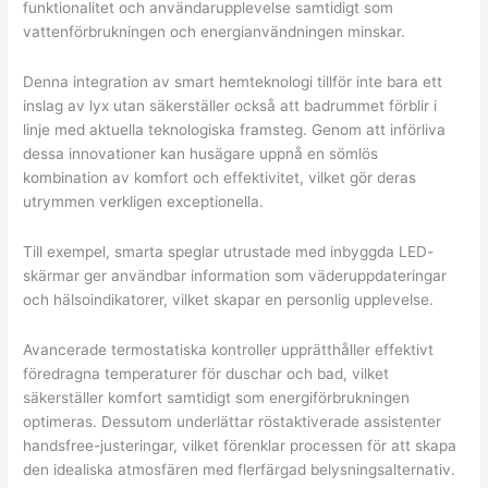
funktionalitet och användarupplevelse samtidigt som
vattenförbrukningen och energianvändningen minskar.
Denna integration av smart hemteknologi tillför inte bara ett
inslag av lyx utan säkerställer också att badrummet förblir i
linje med aktuella teknologiska framsteg. Genom att införliva
dessa innovationer kan husägare uppnå en sömlös
kombination av komfort och effektivitet, vilket gör deras
utrymmen verkligen exceptionella.
Till exempel, smarta speglar utrustade med inbyggda LED-
skärmar ger användbar information som väderuppdateringar
och hälsoindikatorer, vilket skapar en personlig upplevelse.
Avancerade termostatiska kontroller upprätthåller effektivt
föredragna temperaturer för duschar och bad, vilket
säkerställer komfort samtidigt som energiförbrukningen
optimeras. Dessutom underlättar röstaktiverade assistenter
handsfree-justeringar, vilket förenklar processen för att skapa
den idealiska atmosfären med flerfärgad belysningsalternativ.