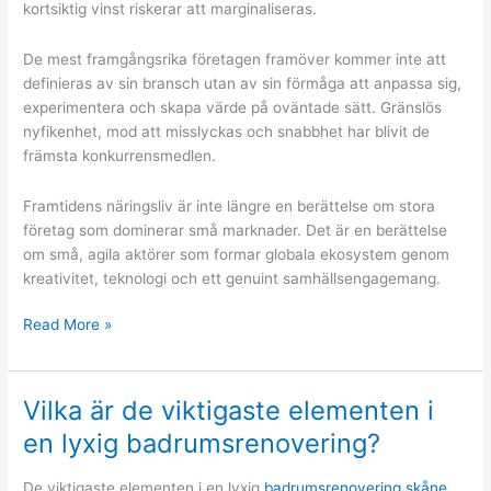
kortsiktig vinst riskerar att marginaliseras.
De mest framgångsrika företagen framöver kommer inte att
definieras av sin bransch utan av sin förmåga att anpassa sig,
experimentera och skapa värde på oväntade sätt. Gränslös
nyfikenhet, mod att misslyckas och snabbhet har blivit de
främsta konkurrensmedlen.
Framtidens näringsliv är inte längre en berättelse om stora
företag som dominerar små marknader. Det är en berättelse
om små, agila aktörer som formar globala ekosystem genom
kreativitet, teknologi och ett genuint samhällsengagemang.
Framtidens
Read More »
näringsliv
Vilka är de viktigaste elementen i
en lyxig badrumsrenovering?
De viktigaste elementen i en lyxig
badrumsrenovering skåne