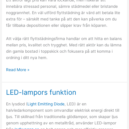
innebära stressad personal, sämre städmedel eller bristande
noggrannhet. En väl utförd flyttstädning är värd att betala lite
extra för – särskilt med tanke på att den kan påverka om du
får tillbaka depositionen eller slipper krav från köparen.
Att välja rätt flyttstädningsfirma handlar om att hitta en balans
mellan pris, kvalitet och trygghet. Med rätt aktör kan du lämna
din gamla bostad i toppskick och fokusera på att komma i
ordning i ditt nya hem.
Så
Read More »
väljer
du
rätt
LED-lampors funktion
företag
för
En lysdiod (
Light Emitting Diode
, LED) är en
flyttstädning
halvledarkomponent som omvandlar elektrisk energi direkt till
ljus. Till skillnad från traditionella glödlampor, som skapar ljus
genom upphettning av en metalltråd, använder LED-lampor