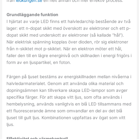
från
ledkungen.se
en helt annan och mer effektiv process.
Grundläggande funktion
I hjärtat av varje LED finns ett halvledarchip bestående av två
lager: ett n-dopat skikt med överskott av elektroner och ett p-
dopat skikt med underskott av elektroner (så kallade “hål”).
När elektrisk spänning kopplas över dioden, rör sig elektroner
från n-skiktet mot p-skiktet. När en elektron möter ett hål,
faller den till en lägre energinivå och skillnaden i energi frigörs i
form av en ljuspartikel, en foton.
Färgen på ljuset bestäms av energiskillnaden mellan nivåerna i
halvledarmaterialet. Genom att använda olika material och
dopningsämnen kan tillverkare skapa LED-lampor som avger
specifika färger. För att skapa vitt ljus, som ofta används i
hembelysning, används vanligtvis en blå LED tillsammans med
ett fluorescerande ämne som omvandlar en del av det blå
ljuset till gult ljus. Kombinationen uppfattas av ögat som vitt
ljus.
Effektivitet och värmekontroll