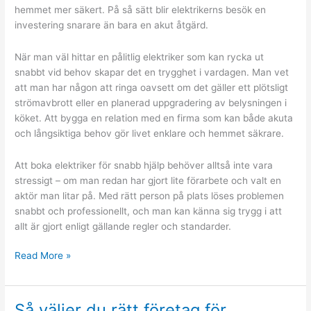
hemmet mer säkert. På så sätt blir elektrikerns besök en
investering snarare än bara en akut åtgärd.
När man väl hittar en pålitlig elektriker som kan rycka ut
snabbt vid behov skapar det en trygghet i vardagen. Man vet
att man har någon att ringa oavsett om det gäller ett plötsligt
strömavbrott eller en planerad uppgradering av belysningen i
köket. Att bygga en relation med en firma som kan både akuta
och långsiktiga behov gör livet enklare och hemmet säkrare.
Att boka elektriker för snabb hjälp behöver alltså inte vara
stressigt – om man redan har gjort lite förarbete och valt en
aktör man litar på. Med rätt person på plats löses problemen
snabbt och professionellt, och man kan känna sig trygg i att
allt är gjort enligt gällande regler och standarder.
Så
Read More »
hittar
du
rätt
Så väljer du rätt företag för