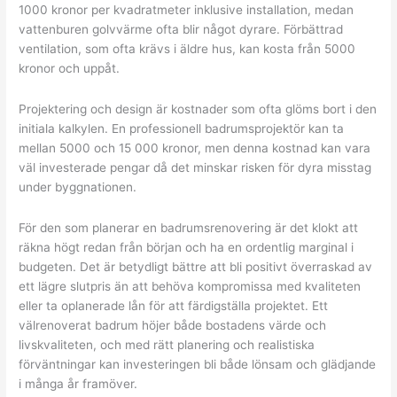
1000 kronor per kvadratmeter inklusive installation, medan
vattenburen golvvärme ofta blir något dyrare. Förbättrad
ventilation, som ofta krävs i äldre hus, kan kosta från 5000
kronor och uppåt.
Projektering och design är kostnader som ofta glöms bort i den
initiala kalkylen. En professionell badrumsprojektör kan ta
mellan 5000 och 15 000 kronor, men denna kostnad kan vara
väl investerade pengar då det minskar risken för dyra misstag
under byggnationen.
För den som planerar en badrumsrenovering är det klokt att
räkna högt redan från början och ha en ordentlig marginal i
budgeten. Det är betydligt bättre att bli positivt överraskad av
ett lägre slutpris än att behöva kompromissa med kvaliteten
eller ta oplanerade lån för att färdigställa projektet. Ett
välrenoverat badrum höjer både bostadens värde och
livskvaliteten, och med rätt planering och realistiska
förväntningar kan investeringen bli både lönsam och glädjande
i många år framöver.