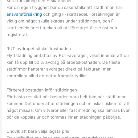
Kolla försäkring och F-skattsedel
För din egen trygghet bör du säkerställa att städfirman har
ansvarsförsäkring
och giltig F-skattsedel. Försäkringen är
viktig om något skulle skadas under städningen, och F-
skattsedeln är ett tecken på att företaget är seriöst och
registrerat.
RUT-avdraget sänker kostnaden
Flyttstädning omfattas av RUT-avdraget, vilket innebär att du
kan få upp till 50 % avdrag på arbetskostnaden. De flesta
städfirmor hanterar avdraget direkt på fakturan, men
kontrollera alltid att detta framgår tydligt.
Förbered bostaden inför städningen
För bästa resultat bör bostaden vara helt tom när städfirman
kommer. Det underlättar städningen och minskar risken för att
något missas. Om vitvaror eller fast inredning ska lämnas kvar
bör de kopplas ur och tömmas innan städningen påbörjas.
Undvik att bara välja lägsta pris
Ett alltför lågt pris kan vara lockande, men riskerar att