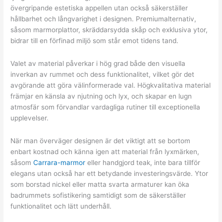
övergripande estetiska appellen utan också säkerställer
hållbarhet och långvarighet i designen. Premiumalternativ,
såsom marmorplattor, skräddarsydda skåp och exklusiva ytor,
bidrar till en förfinad miljö som står emot tidens tand.
Valet av material påverkar i hög grad både den visuella
inverkan av rummet och dess funktionalitet, vilket gör det
avgörande att göra välinformerade val. Högkvalitativa material
främjar en känsla av njutning och lyx, och skapar en lugn
atmosfär som förvandlar vardagliga rutiner till exceptionella
upplevelser.
När man överväger designen är det viktigt att se bortom
enbart kostnad och känna igen att material från lyxmärken,
såsom
Carrara-marmor
eller handgjord teak, inte bara tillför
elegans utan också har ett betydande investeringsvärde. Ytor
som borstad nickel eller matta svarta armaturer kan öka
badrummets sofistikering samtidigt som de säkerställer
funktionalitet och lätt underhåll.