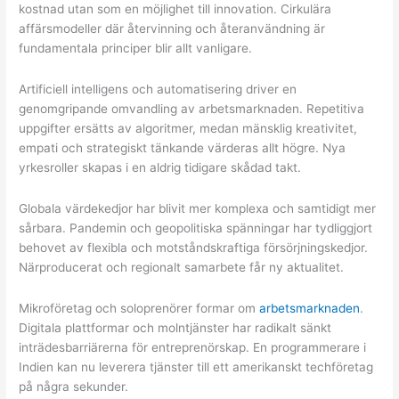
kostnad utan som en möjlighet till innovation. Cirkulära
affärsmodeller där återvinning och återanvändning är
fundamentala principer blir allt vanligare.
Artificiell intelligens och automatisering driver en
genomgripande omvandling av arbetsmarknaden. Repetitiva
uppgifter ersätts av algoritmer, medan mänsklig kreativitet,
empati och strategiskt tänkande värderas allt högre. Nya
yrkesroller skapas i en aldrig tidigare skådad takt.
Globala värdekedjor har blivit mer komplexa och samtidigt mer
sårbara. Pandemin och geopolitiska spänningar har tydliggjort
behovet av flexibla och motståndskraftiga försörjningskedjor.
Närproducerat och regionalt samarbete får ny aktualitet.
Mikroföretag och soloprenörer formar om
arbetsmarknaden
.
Digitala plattformar och molntjänster har radikalt sänkt
inträdesbarriärerna för entreprenörskap. En programmerare i
Indien kan nu leverera tjänster till ett amerikanskt techföretag
på några sekunder.