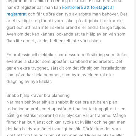
avgörande att anlita en behörig elektriker. Elsäkerhetsverket
har ett register där man kan
kontrollera att företaget är
registrerat
och får utföra den typ av arbete man behöver. Det
är ett viktigt steg för att vara säker på att jobbet blir korrekt
gjort och att man inte riskerar brand eller andra farliga följder.
Även om det kan kännas lockande att ta hjälp av en vän som
“kan lite om el”, är det helt enkelt inte värt risken.
En professionell elektriker har dessutom försäkring som täcker
eventuella skador som uppstår i samband med arbetet. Det
ger en extra trygghet, särskilt om det rör sig om installationer
som påverkar hela hemmet, som byte av elcentral eller
dragning av nya kablar.
Snabb hjälp kräver bra planering
När man behöver elhjälp snabbt är det bra att ha en plan
redan innan problemet uppstår. Att ha kontaktuppgifter till en
pålitlig elektriker sparar tid när olyckan väl är framme. Många
firmor har jourtjänst och kan rycka ut kvällar och helger, men
det kan bli dyrare än ett vanligt besök. Därför kan det vara
klokt att först avgöra om situationen verkligen är akut – eller