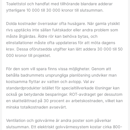
Toalettstol och handfat med tillhörande blandare adderar
ytterligare 10 000 till 30 000 kronor till slutsumman.
Dolda kostnader överraskar ofta husägare. När gamla ytskikt
rivs upptäcks inte sällan fuktskador eller andra problem som
måste åtgärdas. Äldre rör kan behöva bytas, och
elinstallationer måste ofta uppdateras för att möta dagens
krav. Dessa oförutsedda utgifter kan lätt addera 30 000 till 50
000 kronor till projektet.
För den som vill spara finns vissa möjligheter. Genom att
behålla badrummets ursprungliga planlösning undviker man
kostsamma flyttar av vatten och avlopp. Val av
standardprodukter istället för specialtillverkade lösningar kan
också ge betydande besparingar. ROT-avdraget ger dessutom
en skattelättnad på 30 procent av arbetskostnaden, vilket kan
minska totalkostnaden avsevärt.
Ventilation och golvvärme är andra poster som påverkar
slutsumman. Ett elektriskt golvvärmesystem kostar cirka 800-