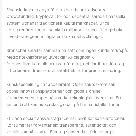
Finansieringen av nya företag har demokratiserats.
Crowdfunding, kryptovalutor och decentraliserade finansiella
system utmanar traditionella kapitalmarknader. Unga
entreprenörer kan nu samla in miljontals kronor från globala
investerare genom några enkla knapptryckningar.
Branscher smälter samman på sätt som ingen kunde förutspå.
Medicinteknikföretag utvecklar AI-diagnostik,
fordonstillverkare blir mjukvaruföretag, och jordbruksföretag
introducerar drönare och satellitteknik för precisionsodling.
Kunskapsdelning har accelererat. Open source-rörelsen,
öppna innovationsplattformar och globala online-
lärandegemenskaper påskyndar teknologisk utveckling. Ett
genombrott kan nu spridas globalt på timmar istället för år.
Etik och socialt ansvarstagande har blivit konkurrensfördelar.
Konsumenter förväntar sig transparens, autenticitet och
verklig samhällsnytta. Företag som endast fokuserar på