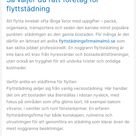
elektriker
flyttstädning
när
det
Att flytta innebär ofta långa listor med uppgifter – packa,
brådskar
organisera, transportera och sedan den kanske minst populära
punkten: städningen av den gamla bostaden. För många är det
därför en lättnad att anlita
flyttstädningsfirmaimalmö.se
som
kan sköta jobbet professionellt. En noggrann flyttstädning är
inte bara ett krav från hyresvärdar och bostadsrättsföreningar,
utan också en trygghet för att undvika tvister och onödiga
kostnader.
Varför anlita en städfirma för flytten
Flyttstädning skiljer sig från vanlig veckostädning. Här handlar
det om att bostaden ska återställas i nästan nyskick, med
fokus på områden som ofta glöms bort, till exempel bakom
vitvaror, i ventiler och runt fönsterkarmar. En erfaren
flyttstädningsfirma har både kunskapen, rutinerna och
utrustningen för att genomföra en städning som klarar även de
mest noggranna besiktningar.