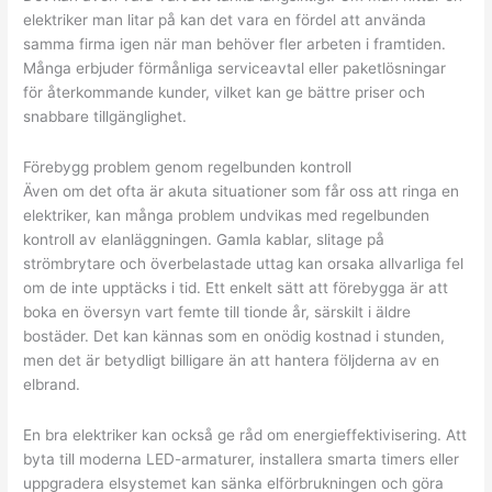
elektriker man litar på kan det vara en fördel att använda
samma firma igen när man behöver fler arbeten i framtiden.
Många erbjuder förmånliga serviceavtal eller paketlösningar
för återkommande kunder, vilket kan ge bättre priser och
snabbare tillgänglighet.
Förebygg problem genom regelbunden kontroll
Även om det ofta är akuta situationer som får oss att ringa en
elektriker, kan många problem undvikas med regelbunden
kontroll av elanläggningen. Gamla kablar, slitage på
strömbrytare och överbelastade uttag kan orsaka allvarliga fel
om de inte upptäcks i tid. Ett enkelt sätt att förebygga är att
boka en översyn vart femte till tionde år, särskilt i äldre
bostäder. Det kan kännas som en onödig kostnad i stunden,
men det är betydligt billigare än att hantera följderna av en
elbrand.
En bra elektriker kan också ge råd om energieffektivisering. Att
byta till moderna LED-armaturer, installera smarta timers eller
uppgradera elsystemet kan sänka elförbrukningen och göra