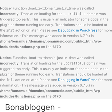
Notice
: Function _load_textdomain_just_in_time was called
incorrectly
. Translation loading for the
updraftplus
domain was
triggered too early. This is usually an indicator for some code in the
plugin or theme running too early. Translations should be loaded at
the
init
action or later. Please see
Debugging in WordPress
for more
information. (This message was added in version 6.7.0.) in
/home/bonamusi/domains/bonamusic.com/public_html/wp-
includes/functions.php
on line
6170
Notice
: Function _load_textdomain_just_in_time was called
incorrectly
. Translation loading for the
updraftplus
domain was
triggered too early. This is usually an indicator for some code in the
plugin or theme running too early. Translations should be loaded at
the
init
action or later. Please see
Debugging in WordPress
for more
information. (This message was added in version 6.7.0.) in
/home/bonamusi/domains/bonamusic.com/public_html/wp-
includes/functions.php
on line
6170
Skip
Bonabloggen -
to