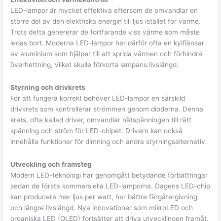
LED-lampor är mycket effektiva eftersom de omvandlar en
större del av den elektriska energin till ljus istället för värme.
Trots detta genererar de fortfarande viss värme som måste
ledas bort. Moderna LED-lampor har därför ofta en kylflänsar
av aluminium som hjälper till att sprida värmen och förhindra
överhettning, vilket skulle förkorta lampans livslängd.
Styrning och drivkrets
För att fungera korrekt behöver LED-lampor en särskild
drivkrets som kontrollerar strömmen genom dioderna. Denna
krets, ofta kallad driver, omvandlar nätspänningen till rätt
spänning och ström för LED-chipet. Drivern kan också
innehålla funktioner för dimning och andra styrningsalternativ.
Utveckling och framsteg
Modern LED-teknologi har genomgått betydande förbättringar
sedan de första kommersiella LED-lamporna. Dagens LED-chip
kan producera mer ljus per watt, har bättre färgåtergivning
och längre livslängd. Nya innovationer som mikroLED och
organiska LED (OLED) fortsätter att driva utvecklingen framåt.