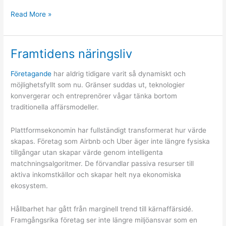
Vad
Read More »
kostar
en
badrumsrenovering
Framtidens näringsliv
Företagande
har aldrig tidigare varit så dynamiskt och
möjlighetsfyllt som nu. Gränser suddas ut, teknologier
konvergerar och entreprenörer vågar tänka bortom
traditionella affärsmodeller.
Plattformsekonomin har fullständigt transformerat hur värde
skapas. Företag som Airbnb och Uber äger inte längre fysiska
tillgångar utan skapar värde genom intelligenta
matchningsalgoritmer. De förvandlar passiva resurser till
aktiva inkomstkällor och skapar helt nya ekonomiska
ekosystem.
Hållbarhet har gått från marginell trend till kärnaffärsidé.
Framgångsrika företag ser inte längre miljöansvar som en