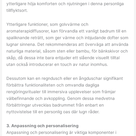
ytterligare höja komforten och njutningen i denna personliga
tillflyktsort.
Ytterligare funktioner, som golvvärme och
aromaterapidiffusorer, kan förvandla ett vanligt badrum till en
spaliknande reträtt, som ger värme och inbjudande dofter som
lugnar sinnena. Det rekommenderas att överväga att använda
naturliga material, såsom sten eller bambu, för bänkskivor och
skåp, då dessa inte bara erbjuder ett slående visuellt tilltal
utan också introducerar en touch av natur inomhus.
Dessutom kan en regndusch eller en ångduschar signifikant
förbättra funktionaliteten och omvandla dagliga
rengöringsritualer till immersiva upplevelser som främjar
välbefinnande och avkoppling. Genom dessa medvetna
förbättringar utvecklas badrummet från enbart en
nyttovistelse till en personlig oas där lugn råder.
3. Anpassning och personalisering
Anpassning och personalisering är viktiga komponenter i