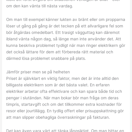
om den kan vänta till nästa vardag.
Om man till exempel känner lukten av bränt eller om propparna
löser ut gång på gång är det tecken på ett allvarligare fel som
bör åtgärdas omedelbart. Ett trasigt vägguttag kan däremot
ibland vänta någon dag, så länge man inte använder det. Att
kunna beskriva problemet tydligt när man ringer elektrikern gör
det också lättare för dem att förbereda rätt material och
därmed lösa problemet snabbare på plats.
Jämför priser men se på helheten
Priset är självklart en viktig faktor, men det är inte alltid den
billigaste elektrikern som är det bästa valet. En erfaren
elektriker arbetar ofta effektivare och kan spara både tid och
pengar i slutändan. När man bokar bör man fråga om deras
timpris, startavgift och om det tillkommer extra kostnader för
resor eller jourtillägg. En tydlig offert eller prisuppskattning gör
att man slipper obehagliga överraskningar på fakturan.
Det kan även vara värt att tänka långsiktigt. Om man hittar en